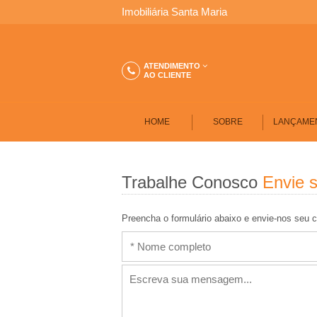
S
Imobiliária Santa Maria
A
ATENDIMENTO
AO CLIENTE
N
T
HOME
SOBRE
LANÇAME
A
Trabalhe Conosco
Envie s
M
A
Preencha o formulário abaixo e envie-nos seu c
R
I