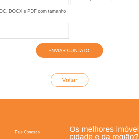
s DOC, DOCX e PDF com tamanho
Voltar
Os melhores imóvei
Fale Conosco
cidade e da região?