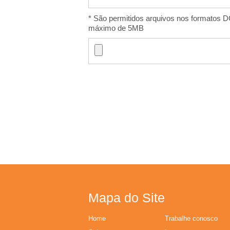
A
* São permitidos arquivos nos formato
-
máximo de 5MB
I
m
o
b
i
l
Mapa do Site
i
Home
Trabalhe conosco