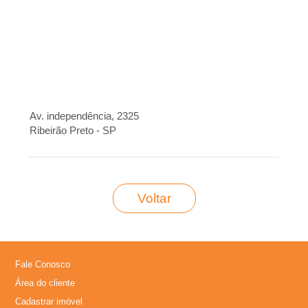
�
r
i
a
Av. independência, 2325
Ribeirão Preto - SP
e
m
Voltar
R
i
Fale Conosco
b
Área do cliente
Cadastrar imóvel