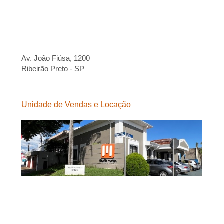
A
-
I
Av. João Fiúsa, 1200
Ribeirão Preto - SP
m
o
Unidade de Vendas e Locação
b
i
l
i