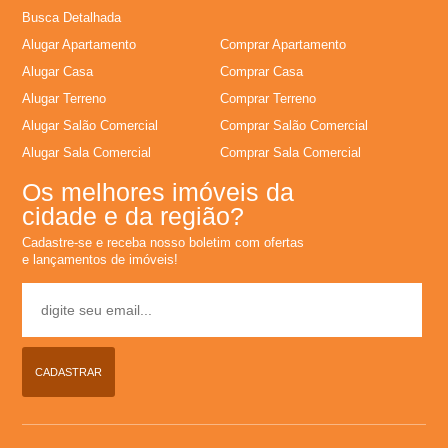
e
Busca Detalhada
i
Alugar Apartamento
Comprar Apartamento
Alugar Casa
Comprar Casa
r
Alugar Terreno
Comprar Terreno
Alugar Salão Comercial
Comprar Salão Comercial
�
Alugar Sala Comercial
Comprar Sala Comercial
o
Os melhores imóveis da
cidade e da região?
P
Cadastre-se e receba nosso boletim com ofertas
e lançamentos de imóveis!
r
e
CADASTRAR
t
o