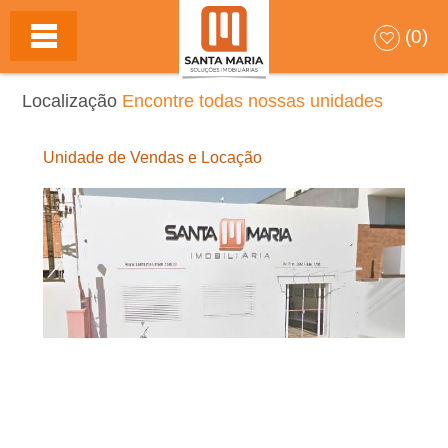
S
(0)
A
Localização
Encontre todas nossas unidades
N
Unidade de Vendas e Locação
T
A
M
A
R
I