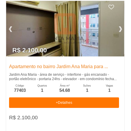
R$ 2.100,00
Apartamento no bairro Jardim Ana Maria para ...
Jardim Ana Maria - área de serviço - interfone - gás encanado -
portão eletrônico - portaria 24hs - elevador - em condomínio fecha...
Código
Quartos
Área m²
Suítes
Vagas
77403
1
54.68
1
1
+Detalhes
R$ 2.100,00