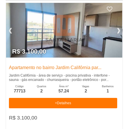
R$ 3.100,00
Apartamento no bairro Jardim Califórnia par...
Jardim Califórnia - área de serviço - piscina privativa - interfone -
sauna - gás encanado - churrasqueira - portão eletrônico - por...
Código
Quartos
Área m²
Vagas
Banheiros
77713
2
57.24
2
1
+Detalhes
R$ 3.100,00