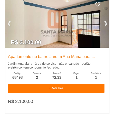
R$ 2.100,00
Apartamento no bairro Jardim Ana Maria para ...
Jardim Ana Maria - área de serviço - gás encanado - portão
eletrônico - em condomínio fechado...
Código
Quartos
Área m²
Vagas
Banheiros
68498
2
72.33
1
1
+Detalhes
R$ 2.100,00