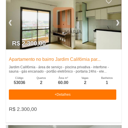
R$ 2.300,00
Apartamento no bairro Jardim Califórnia par...
Jardim Califórnia - área de serviço - piscina privativa - interfone -
sauna - gás encanado - portão eletrônico - portaria 24hs - ele...
Código
Quartos
Área m²
Vagas
Banheiros
53036
2
60.00
2
1
+Detalhes
R$ 2.300,00