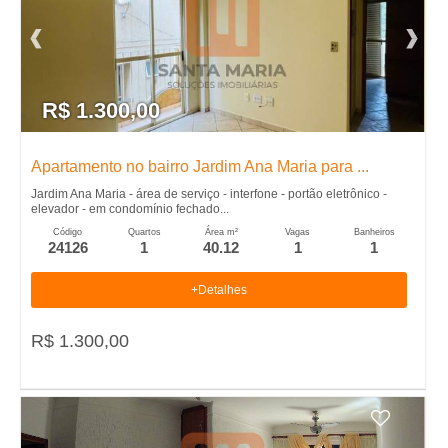
L
o
R$ 1.300,00
c
Apartamento no bairro Jardim Ana Maria para ...
a
Jardim Ana Maria - área de serviço - interfone - portão eletrônico -
elevador - em condomínio fechado...
�
Código
Quartos
Área m²
Vagas
Banheiros
24126
1
40.12
1
1
�
+Detalhes
o
R$ 1.300,00
,
A