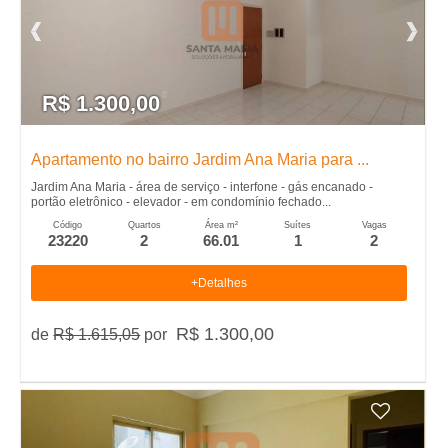
,
I
R$ 1.300,00
m
Apartamento no bairro Jardim Ana Maria para ...
�
Jardim Ana Maria - área de serviço - interfone - gás encanado -
portão eletrônico - elevador - em condomínio fechado...
v
Código
Quartos
Área m²
Suítes
Vagas
23220
2
66.01
1
2
e
+Detalhes
i
R$ 1.300,00
de
R$ 1.615,05
por
s
,