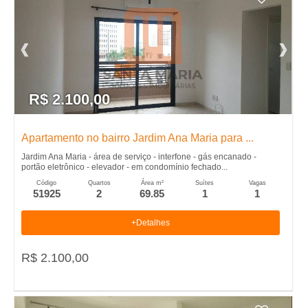
R$ 2.100,00
Apartamento no bairro Jardim Ana Maria para ...
Jardim Ana Maria - área de serviço - interfone - gás encanado -
portão eletrônico - elevador - em condomínio fechado...
Código
Quartos
Área m²
Suítes
Vagas
51925
2
69.85
1
1
+Detalhes
R$ 2.100,00