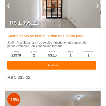
e
i
r
R$ 1.835,22
�
Apartamento no bairro Jardim Ana Maria para ...
Jardim Ana Maria - área de serviço - interfone - gás encanado -
o
portão eletrônico - em condomínio fechado...
Código
Quartos
Área m²
Vagas
Banheiros
21978
2
53.15
1
1
P
+Detalhes
r
R$ 1.835,22
e
t
-19%
o