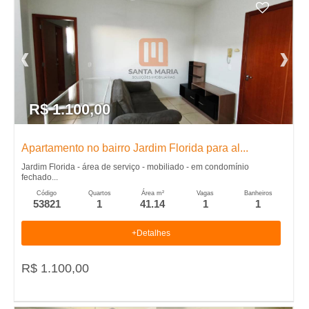
R$ 1.100,00
Apartamento no bairro Jardim Florida para al...
Jardim Florida - área de serviço - mobiliado - em condomínio
fechado...
Código
Quartos
Área m²
Vagas
Banheiros
53821
1
41.14
1
1
+Detalhes
R$ 1.100,00