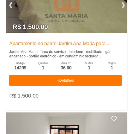
�
n
s
t
r
r
a
R$ 1.500,00
i
d
o
a
Apartamento no bairro Jardim Ana Maria para ...
s
Jardim Ana Maria - área de serviço - interfone - mobiliado - gás
encanado - portão eletrônico - em condomínio fechado...
e
Código
Quartos
Área m²
Suítes
Vagas
14299
1
36.00
1
1
m
+Detalhes
R
R$ 1.500,00
i
b