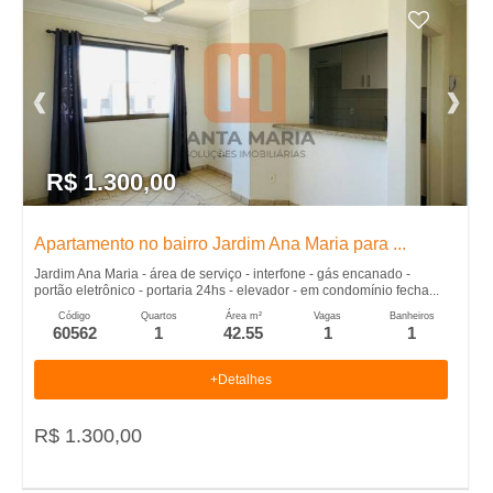
R$ 1.300,00
Apartamento no bairro Jardim Ana Maria para ...
Jardim Ana Maria - área de serviço - interfone - gás encanado -
portão eletrônico - portaria 24hs - elevador - em condomínio fecha...
Código
Quartos
Área m²
Vagas
Banheiros
60562
1
42.55
1
1
+Detalhes
R$ 1.300,00