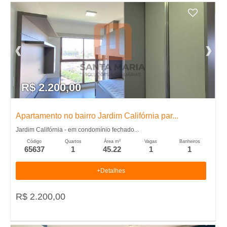
R$ 2.200,00
Apartamento no bairro Jardim Califórnia par...
Jardim Califórnia - em condomínio fechado...
Código
Quartos
Área m²
Vagas
Banheiros
65637
1
45.22
1
1
+Detalhes
R$ 2.200,00