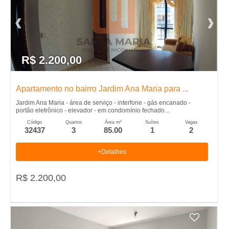
l
u
R$ 2.200,00
g
u
Apartamento no bairro Jardim Ana Maria para ...
Jardim Ana Maria - área de serviço - interfone - gás encanado -
e
portão eletrônico - elevador - em condomínio fechado...
Código
Quartos
Área m²
Suítes
Vagas
32437
3
85.00
1
2
l
+Detalhes
,
R$ 2.200,00
C
o