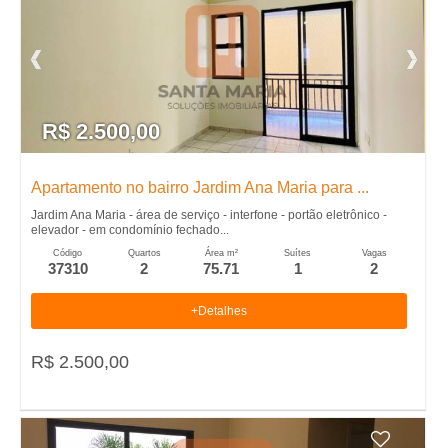
R$ 2.500,00
Apartamento no bairro Jardim Ana Maria para ...
Jardim Ana Maria - área de serviço - interfone - portão eletrônico -
elevador - em condomínio fechado...
Código
Quartos
Área m²
Suítes
Vagas
37310
2
75.71
1
2
+Detalhes
R$ 2.500,00