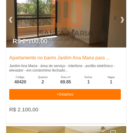
R$ 2.100,00
Apartamento no bairro Jardim Ana Maria para ...
Jardim Ana Maria - área de serviço - interfone - portão eletrônico -
elevador - em condomínio fechado...
Código
Quartos
Área m²
Suítes
Vagas
40420
2
69.85
1
1
+Detalhes
R$ 2.100,00