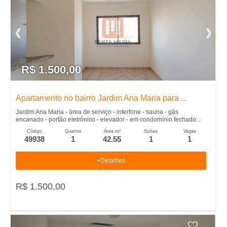
R$ 1.500,00
Apartamento no bairro Jardim Ana Maria para ...
Jardim Ana Maria - área de serviço - interfone - sauna - gás
encanado - portão eletrônico - elevador - em condomínio fechado...
Código
Quartos
Área m²
Suítes
Vagas
49938
1
42.55
1
1
+Detalhes
R$ 1.500,00