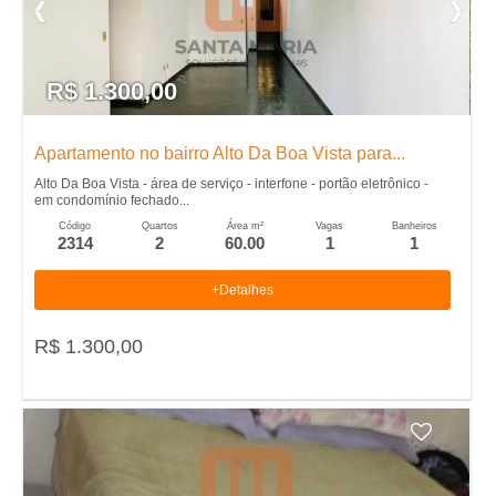
t
A
u
a
s
-
d
R$ 1.300,00
c
o
I
s
a
Apartamento no bairro Alto Da Boa Vista para...
i
m
d
m
Alto Da Boa Vista - área de serviço - interfone - portão eletrônico -
em condomínio fechado...
e
ó
o
Código
Quartos
Área m²
Vagas
Banheiros
2314
2
60.00
1
1
v
i
b
e
+Detalhes
m
i
i
ó
s
R$ 1.300,00
e
v
l
n
e
c
i
i
o