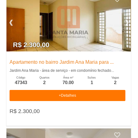
R$ 2.300,00
Apartamento no bairro Jardim Ana Maria para ...
Jardim Ana Maria - área de serviço - em condomínio fechado...
Código
Quartos
Área m²
Suítes
Vagas
47343
2
70.00
1
2
+Detalhes
R$ 2.300,00