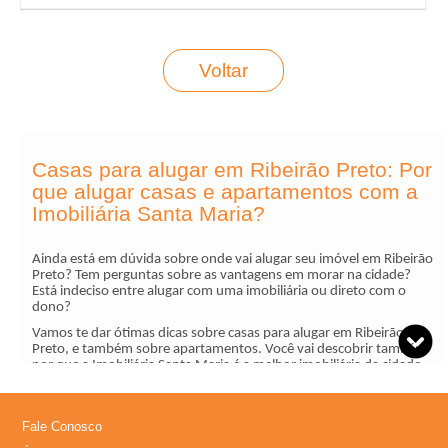
Voltar
Casas para alugar em Ribeirão Preto: Por
que alugar casas e apartamentos com a
Imobiliária Santa Maria?
Ainda está em dúvida sobre onde vai alugar seu imóvel em Ribeirão
Preto? Tem perguntas sobre as vantagens em morar na cidade?
Está indeciso entre alugar com uma imobiliária ou direto com o
dono?
Vamos te dar ótimas dicas sobre casas para alugar em Ribeirão
Preto, e também sobre apartamentos. Você vai descobrir também
por que a Imobiliária Santa Maria é a melhor imobiliária da cidade.
Vamos te contar sobre as vantagens de alugar sua casa ou seu
apartamento com a imobiliária, e não direto com o proprietário.
Fale Conosco
Você também conhecerá mais sobre o processo de aluguel, como