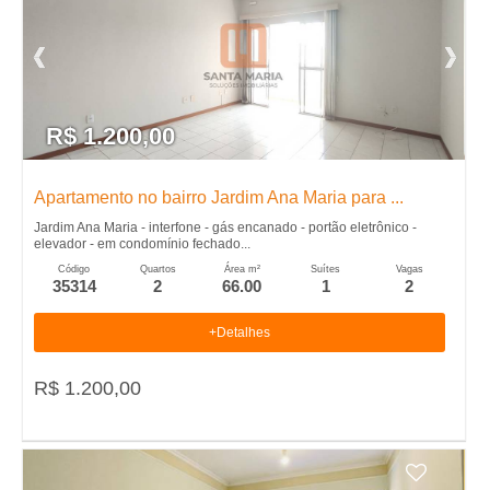
m
p
r
R$ 1.200,00
a
Apartamento no bairro Jardim Ana Maria para ...
r
Jardim Ana Maria - interfone - gás encanado - portão eletrônico -
elevador - em condomínio fechado...
Código
Quartos
Área m²
Suítes
Vagas
35314
2
66.00
1
2
+Detalhes
R$ 1.200,00