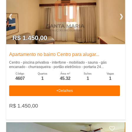
R$ 1.450,00
Apartamento no bairro Centro para alugar...
Centro - piscina privativa - interfone - mobiliado - sauna - gás
encanado - churrasqueira - portão eletrônico - portaria 24...
Código
Quartos
Área m²
Suítes
Vagas
4607
1
45.32
1
1
+Detalhes
R$ 1.450,00