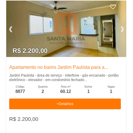
R$ 2.200,00
Apartamento no bairro Jardim Paulista para a...
Jardim Paulista - área de serviço - interfone - gás encanado - portão
eletrônico - elevador - em condomínio fechado...
Código
Quartos
Área m²
Suítes
Vagas
8877
2
60.12
1
1
+Detalhes
R$ 2.200,00