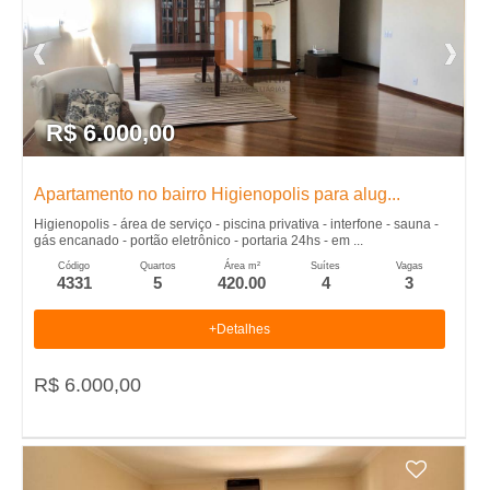
R$ 6.000,00
Apartamento no bairro Higienopolis para alug...
Higienopolis - área de serviço - piscina privativa - interfone - sauna -
gás encanado - portão eletrônico - portaria 24hs - em ...
Código
Quartos
Área m²
Suítes
Vagas
4331
5
420.00
4
3
+Detalhes
R$ 6.000,00