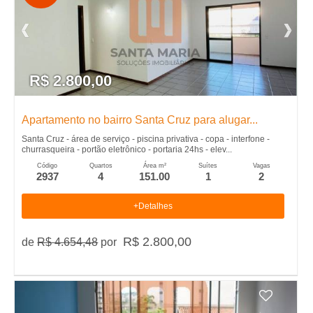
R$ 2.800,00
Apartamento no bairro Santa Cruz para alugar...
Santa Cruz - área de serviço - piscina privativa - copa - interfone -
churrasqueira - portão eletrônico - portaria 24hs - elev...
Código
Quartos
Área m²
Suítes
Vagas
2937
4
151.00
1
2
+Detalhes
R$ 2.800,00
de
R$ 4.654,48
por