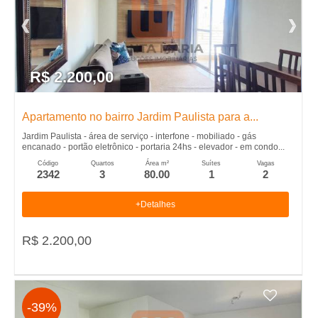
R$ 2.200,00
Apartamento no bairro Jardim Paulista para a...
Jardim Paulista - área de serviço - interfone - mobiliado - gás
encanado - portão eletrônico - portaria 24hs - elevador - em condo...
Código
Quartos
Área m²
Suítes
Vagas
2342
3
80.00
1
2
+Detalhes
R$ 2.200,00
-39%