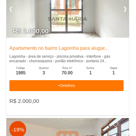
l
u
R$ 2.000,00
g
Apartamento no bairro Lagoinha para alugar...
u
Lagoinha - área de serviço - piscina privativa - interfone - gás
encanado - churrasqueira - portão eletrônico - portaria 24...
e
Código
Quartos
Área m²
Suítes
Vagas
1985
3
70.00
1
1
l
+Detalhes
,
R$ 2.000,00
C
o
-19%