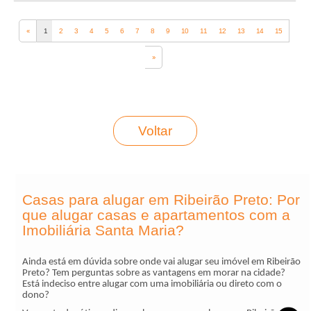
‹‹
1
2
3
4
5
6
7
8
9
10
11
12
13
14
15
››
Voltar
Casas para alugar em Ribeirão Preto: Por
que alugar casas e apartamentos com a
Imobiliária Santa Maria?
Ainda está em dúvida sobre onde vai alugar seu imóvel em Ribeirão
Preto? Tem perguntas sobre as vantagens em morar na cidade?
Está indeciso entre alugar com uma imobiliária ou direto com o
dono?