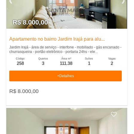
�
n
s
t
r
r
R$ 8.000,00
a
i
d
Apartamento no bairro Jardim Irajá para alu...
o
a
Jardim Irajá - área de serviço - interfone - mobiliado - gás encanado -
s
churrasqueira - portão eletrônico - portaria 24hs - ele...
e
Código
Quartos
Área m²
Suítes
Vagas
258
3
111.38
1
2
m
+Detalhes
R
R$ 8.000,00
i
b