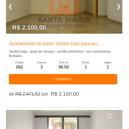
L
o
R$ 2.100,00
c
Apartamento no bairro Jardim Irajá para alu...
a
Jardim Irajá - área de serviço - portão eletrônico - em condomínio
fechado...
Código
Quartos
Área m²
Suítes
Vagas
�
662
3
98.50
1
1
�
+Detalhes
o
R$ 2.100,00
de
R$ 2.471,52
por
,
A