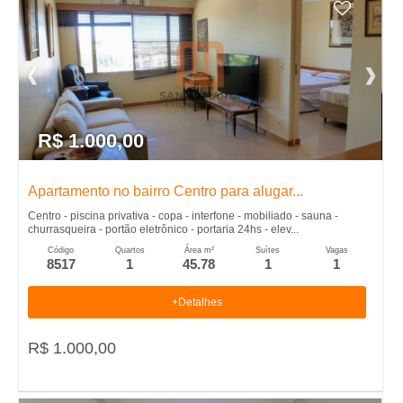
R$ 1.000,00
Apartamento no bairro Centro para alugar...
Centro - piscina privativa - copa - interfone - mobiliado - sauna -
churrasqueira - portão eletrônico - portaria 24hs - elev...
Código
Quartos
Área m²
Suítes
Vagas
8517
1
45.78
1
1
+Detalhes
R$ 1.000,00