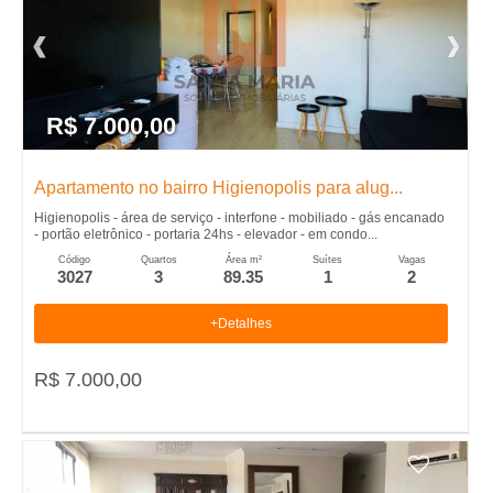
R$ 7.000,00
Apartamento no bairro Higienopolis para alug...
Higienopolis - área de serviço - interfone - mobiliado - gás encanado
- portão eletrônico - portaria 24hs - elevador - em condo...
Código
Quartos
Área m²
Suítes
Vagas
3027
3
89.35
1
2
+Detalhes
R$ 7.000,00