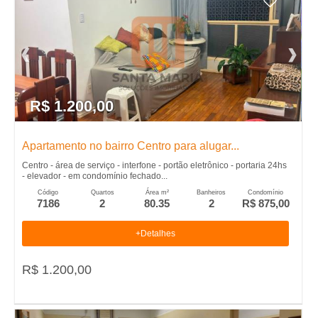
R$ 1.200,00
Apartamento no bairro Centro para alugar...
Centro - área de serviço - interfone - portão eletrônico - portaria 24hs
- elevador - em condomínio fechado...
Código
Quartos
Área m²
Banheiros
Condomínio
7186
2
80.35
2
R$ 875,00
+Detalhes
R$ 1.200,00