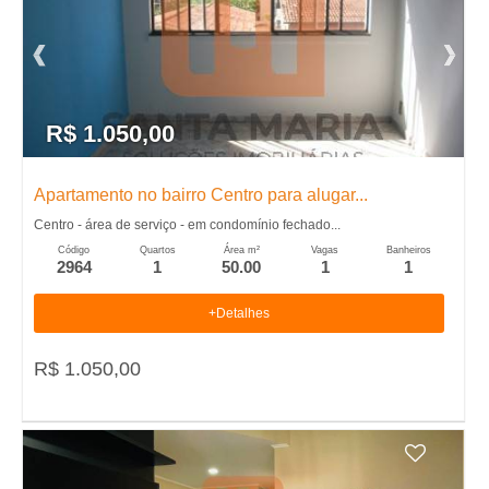
R$ 1.050,00
Apartamento no bairro Centro para alugar...
Centro - área de serviço - em condomínio fechado...
Código
Quartos
Área m²
Vagas
Banheiros
2964
1
50.00
1
1
+Detalhes
R$ 1.050,00