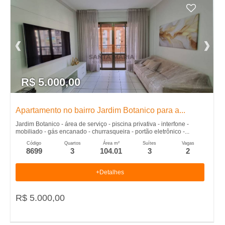
R$ 5.000,00
Apartamento no bairro Jardim Botanico para a...
Jardim Botanico - área de serviço - piscina privativa - interfone -
mobiliado - gás encanado - churrasqueira - portão eletrônico -...
Código
Quartos
Área m²
Suítes
Vagas
8699
3
104.01
3
2
+Detalhes
R$ 5.000,00