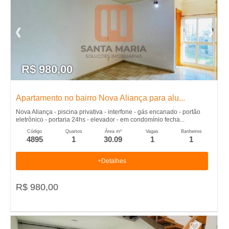
R$ 980,00
Apartamento no bairro Nova Aliança para alu...
Nova Aliança - piscina privativa - interfone - gás encanado - portão
eletrônico - portaria 24hs - elevador - em condomínio fecha...
Código
Quartos
Área m²
Vagas
Banheiros
4895
1
30.09
1
1
+Detalhes
R$ 980,00