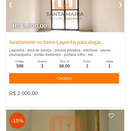
,
I
R$ 2.000,00
m
Apartamento no bairro Lagoinha para alugar...
Lagoinha - área de serviço - piscina privativa - interfone - sauna -
�
churrasqueira - portão eletrônico - portaria 24hs - ele...
Código
Quartos
Área m²
Suítes
Vagas
598
3
66.00
1
1
v
+Detalhes
e
R$ 2.000,00
i
s
-15%
,