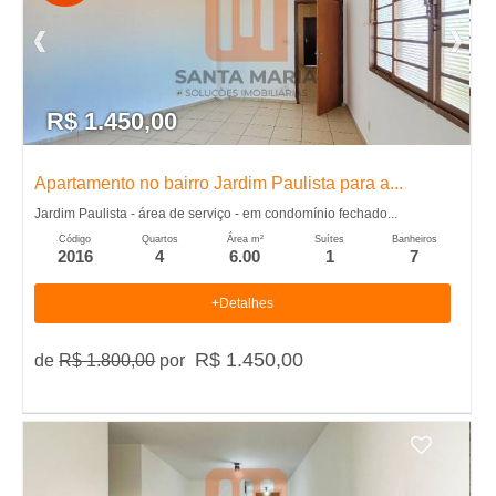
m
p
R$ 1.450,00
r
a
Apartamento no bairro Jardim Paulista para a...
Jardim Paulista - área de serviço - em condomínio fechado...
r
Código
Quartos
Área m²
Suítes
Banheiros
2016
4
6.00
1
7
+Detalhes
R$ 1.450,00
de
R$ 1.800,00
por