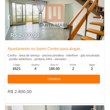
R$ 2.800,00
Apartamento no bairro Centro para alugar...
Centro - área de serviço - piscina privativa - interfone - gás encanado
- portão eletrônico - portaria 24hs - elevador - ...
Código
Quartos
Área m²
Suítes
Vagas
6521
4
185.00
2
2
+Detalhes
R$ 2.800,00