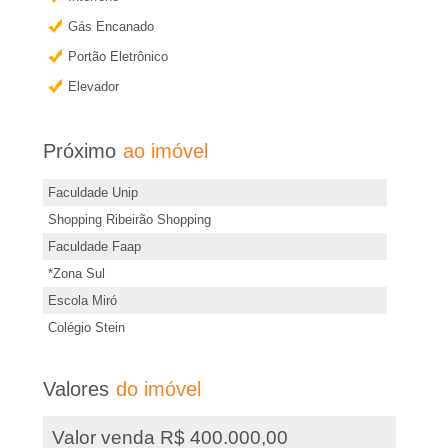
e
e
r
Gás Encanado
i
m
Portão Eletrônico
a
Elevador
r
i
s
�
Próximo
ao imóvel
i
o
n
Faculdade Unip
f
Shopping Ribeirão Shopping
P
Faculdade Faap
o
*Zona Sul
r
r
Escola Miró
m
Colégio Stein
a
e
ç
t
Valores
do imóvel
õ
e
o
Valor venda R$ 400.000,00