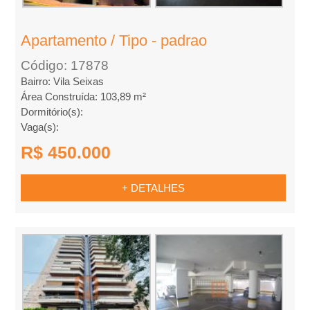
l
Apartamento / Tipo - padrao
u
Código: 17878
g
Bairro: Vila Seixas
Área Construída: 103,89 m²
Dormitório(s):
u
Vaga(s):
e
R$ 450.000
l
+ DETALHES
,
C
o