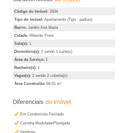
m
�
i
Código do Imóvel:
2504
r
r
Tipo do imóvel:
Apartamento (Tipo - padrao)
,
Bairro:
Jardim Ana Maria
i
i
Cidade:
Ribeirão Preto
n
a
Sala(s):
1
d
Dormitório(s):
2 sendo 1 suíte(s)
i
e
Área de Serviço:
1
c
Banheiro(s):
1
m
a
Vagas(s):
2 sendo 2 coberta(s)
r
Área Construída:
66,01 m²
R
o
u
Diferenciais
do imóvel
i
o
Em Condomínio Fechado
b
b
Cozinha Modulada/Planejada
t
Interfone