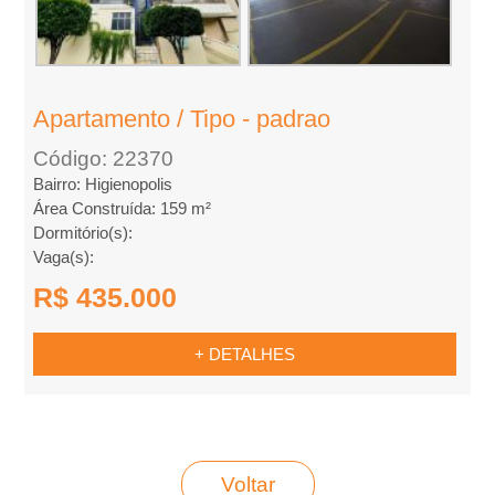
m
p
Apartamento / Tipo - padrao
r
Código: 22370
a
Bairro: Higienopolis
Área Construída: 159 m²
r
Dormitório(s):
Vaga(s):
R$ 435.000
+ DETALHES
Voltar