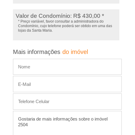
s
d
,
Valor de Condomínio: R$ 430,00 *
e
* Preço variável, favor consultar a administradora do
s
I
Condomínio, cujo telefone poderá ser obtido em uma das
lojas da Santa Maria.
t
m
e
i
Mais informações
do imóvel
�
m
ó
v
v
e
e
l
i
s
,