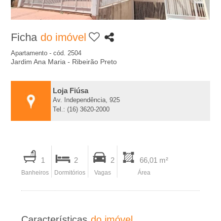
A
-
Ficha
do imóvel
I
Apartamento - cód. 2504
Jardim Ana Maria - Ribeirão Preto
m
Loja Fiúsa
o
Av. Independência, 925
Tel.: (16) 3620-2000
b
i
I
1
2
2
66,01 m²
m
l
Banheiros
Dormitórios
Vagas
Área
p
r
i
i
Características
do imóvel