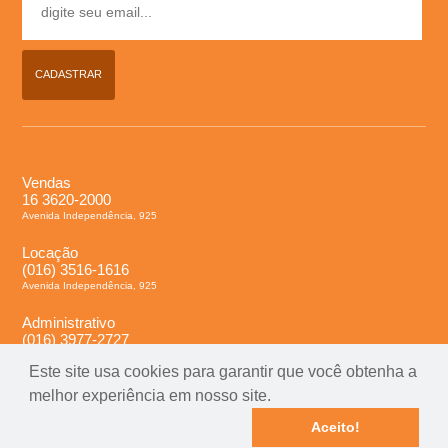
CADASTRAR
Vendas
16 3620-2000
Avenida Independência, 925
Locação
(016) 3516-1616
Avenida Independência, 925
Administrativo
(016) 3977-2727
Avenida Independência, 925
Este site usa cookies para garantir que você obtenha a
melhor experiência em nosso site.
Santa Maria Soluções imobiliárias, CRECI 14.193 J - © Copyright 2026 -
Aceito!
Todos os direitos reservados