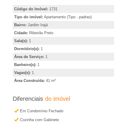
A
i
Código do Imóvel:
1731
r
-
Tipo do imóvel:
Apartamento (Tipo - padrao)
,
Bairro:
Jardim Irajá
i
I
Cidade:
Ribeirão Preto
n
Sala(s):
1
m
d
Dormitório(s):
1
i
Área de Serviço:
1
o
c
Banheiro(s):
1
a
Vagas(s):
1
b
r
Área Construída:
41 m²
o
i
u
Diferenciais
do imóvel
l
o
Em Condomínio Fechado
b
i
Cozinha com Gabinete
t
e