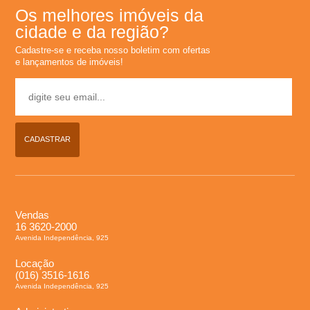
Os melhores imóveis da
L
cidade e da região?
Cadastre-se e receba nosso boletim com ofertas
o
e lançamentos de imóveis!
c
a
CADASTRAR
�
�
Vendas
o
16 3620-2000
Avenida Independência, 925
,
Locação
(016) 3516-1616
Avenida Independência, 925
A