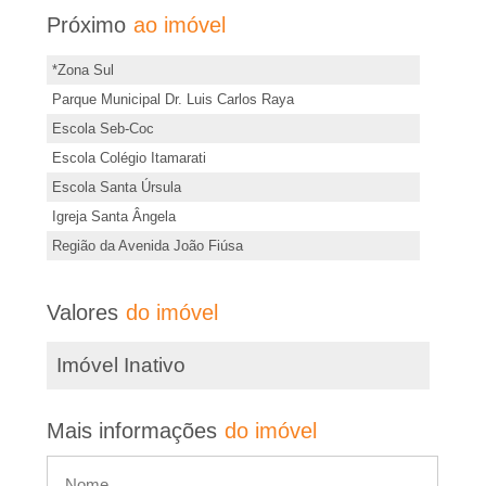
�
r
Próximo
ao imóvel
m
r
*Zona Sul
a
Parque Municipal Dr. Luis Carlos Raya
i
i
Escola Seb-Coc
s
a
Escola Colégio Itamarati
i
Escola Santa Úrsula
n
e
Igreja Santa Ângela
f
Região da Avenida João Fiúsa
o
m
r
Valores
do imóvel
R
m
a
Imóvel Inativo
i
ç
õ
b
Mais informações
do imóvel
e
s