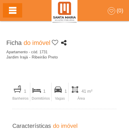
S
HOME
(0)
A
N
Ficha
do imóvel
T
Apartamento - cód. 1731
Jardim Irajá - Ribeirão Preto
A
M
I
A
1
1
1
41 m²
m
Banheiros
Dormitórios
Vagas
Área
p
R
r
I
i
Características
do imóvel
m