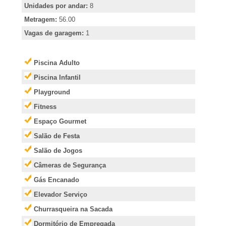
e
Unidades por andar:
8
i
Metragem:
56.00
Vagas de garagem:
1
r
Piscina Adulto
�
Piscina Infantil
Playground
o
Fitness
P
Espaço Gourmet
Salão de Festa
r
Salão de Jogos
Câmeras de Segurança
e
Gás Encanado
t
Elevador Serviço
Churrasqueira na Sacada
o
Dormitório de Empregada