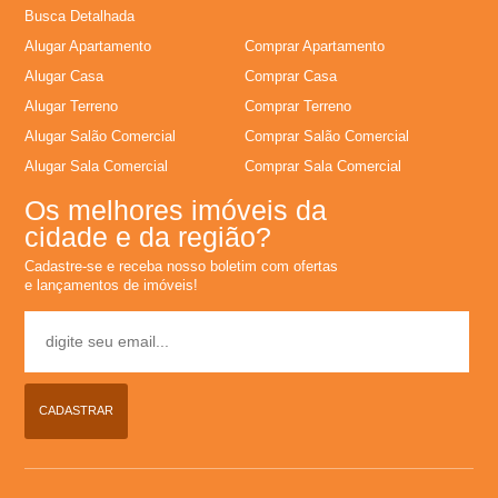
Busca Detalhada
l
Alugar Apartamento
Comprar Apartamento
u
Alugar Casa
Comprar Casa
Alugar Terreno
Comprar Terreno
g
Alugar Salão Comercial
Comprar Salão Comercial
Alugar Sala Comercial
Comprar Sala Comercial
u
Os melhores imóveis da
cidade e da região?
e
Cadastre-se e receba nosso boletim com ofertas
e lançamentos de imóveis!
l
,
C
CADASTRAR
o