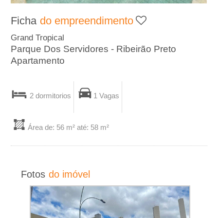
A
Ficha
do empreendimento
-
Grand Tropical
Parque Dos Servidores - Ribeirão Preto
I
Apartamento
m
2 dormitorios
1 Vagas
o
b
Área de: 56 m² até: 58 m²
i
l
Fotos
do imóvel
i