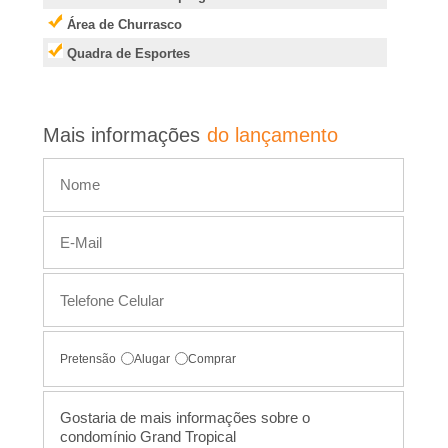
Área de Churrasco
,
Quadra de Esportes
I
m
Mais informações
do lançamento
�
v
e
i
Pretensão
Alugar
Comprar
s
,