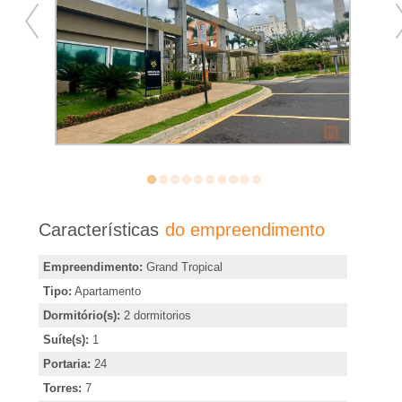
�
r
i
a
e
m
Características
do empreendimento
R
Empreendimento:
Grand Tropical
Tipo:
Apartamento
i
Dormitório(s):
2 dormitorios
Suíte(s):
1
b
Portaria:
24
Torres:
7